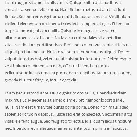
lacinia augue sit amet iaculis varius. Quisque nibh dui, faucibus a
convallis a, semper vitae urna. Nam finibus metus a diam tincidunt
finibus. Sed non eros eget urna mattis finibus at a massa. Vestibulum
eleifend elementum orci, nec ultrices lectus imperdiet eget. Etiam non
turpis at ante dignissim mollis. Quisque in magna est. Vivamus
ullamcorper a est a blandit. Nulla arcu erat, sodales sit amet diam
vitae, vestibulum porttitor risus. Proin odio nunc, vulputate et felis ut,
aliquet pretium neque. Nullam vel sem ut nunc cursus aliquet. Donec
vulputate lectus nisi, vel vulputate nisi pellentesque nec. Pellentesque
vestibulum condimentum nibh, efficitur bibendum turpis.
Pellentesque luctus urna eu purus mattis dapibus. Mauris urna lorem,
gravida id luctus fringilla, iaculis eget elit.
Etiam nec euismod ante. Duis dignissim orci tellus, a hendrerit diam
maximus ut. Maecenas sit amet diam eu orci tempor lobortis in eu
nulla. Nam eget urna vitae purus porta porta. Donec non mauris sed
sapien sollicitudin dapibus. Fusce sed erat consectetur, accumsan arcu
vitae, eleifend augue. Sed feugiat orci lectus, id aliquam lacus tincidunt
nec. Interdum et malesuada fames ac ante ipsum primis in faucibus.